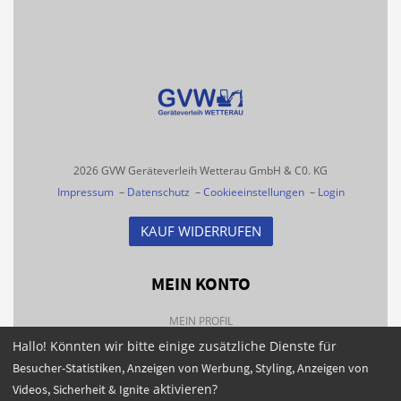
2026 GVW Geräteverleih Wetterau GmbH & C0. KG
Impressum
–
Datenschutz
–
Cookieeinstellungen
–
Login
KAUF WIDERRUFEN
MEIN KONTO
MEIN PROFIL
Hallo! Könnten wir bitte einige zusätzliche Dienste für
BESTELLHISTORIE
Besucher-Statistiken, Anzeigen von Werbung, Styling, Anzeigen von
FAQS
aktivieren?
Videos, Sicherheit & Ignite
NEWSLETTER