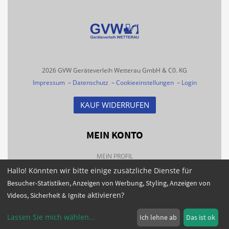
2026 GVW Geräteverleih Wetterau GmbH & C0. KG
Impressum
–
Datenschutz
–
Cookieeinstellungen
–
Login
KAUF WIDERRUFEN
MEIN KONTO
MEIN PROFIL
Hallo! Könnten wir bitte einige zusätzliche Dienste für
BESTELLHISTORIE
Besucher-Statistiken, Anzeigen von Werbung, Styling, Anzeigen von
FAQS
aktivieren?
Videos, Sicherheit & Ignite
NEWSLETTER
Lassen Sie mich wählen
...
Ich lehne ab
Das ist ok