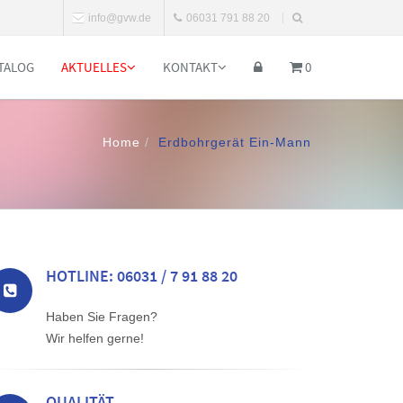
info@gvw.de
06031 791 88 20
TALOG
AKTUELLES
KONTAKT
0
Home
Erdbohrgerät Ein-Mann
HOTLINE: 06031 / 7 91 88 20
Haben Sie Fragen?
Wir helfen gerne!
QUALITÄT