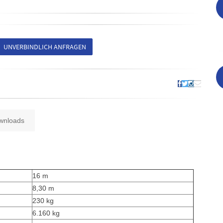
UNVERBINDLICH ANFRAGEN
wnloads
16 m
8,30 m
230 kg
6.160 kg