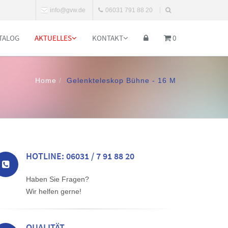
info@gvw.de
06031 791 88 20
TALOG
AKTUELLES
KONTAKT
0
Home
Gelenkteleskop Bühne - 16 M
HOTLINE: 06031 / 7 91 88 20
Haben Sie Fragen?
Wir helfen gerne!
QUALITÄT