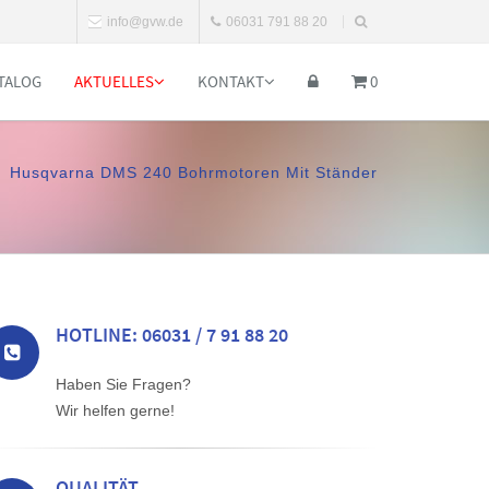
info@gvw.de
06031 791 88 20
TALOG
AKTUELLES
KONTAKT
0
Husqvarna DMS 240 Bohrmotoren Mit Ständer
HOTLINE: 06031 / 7 91 88 20
Haben Sie Fragen?
Wir helfen gerne!
QUALITÄT