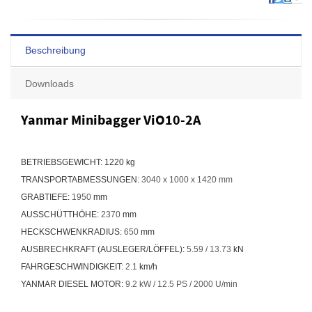
Beschreibung
Downloads
Yanmar Minibagger ViO10-2A
BETRIEBSGEWICHT:
1220 kg
TRANSPORTABMESSUNGEN:
3040 x 1000 x 1420 mm
GRABTIEFE:
1950
mm
AUSSCHÜTTHÖHE:
2370
mm
HECKSCHWENKRADIUS:
650
mm
AUSBRECHKRAFT (AUSLEGER/LÖFFEL):
5.59 / 13.73
kN
FAHRGESCHWINDIGKEIT:
2.1
km/h
YANMAR DIESEL MOTOR:
9.2 kW / 12.5 PS / 2000 U/min